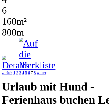
6
160m²
800m
zurück
1
2
3
4
5
6
7
8
weiter
Urlaub mit Hund -
Ferienhaus buchen Le