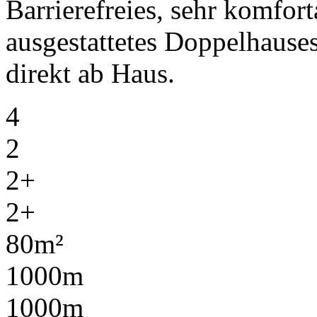
Barrierefreies, sehr komfo
ausgestattetes Doppelhaus
direkt ab Haus.
4
2
2+
2+
80m²
1000m
1000m