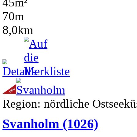
45m²
70m
8,0km
Region: nördliche Ostseeküs
Svanholm
(1026)