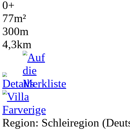
0+
77m²
300m
4,3km
Region: Schleiregion (Deuts