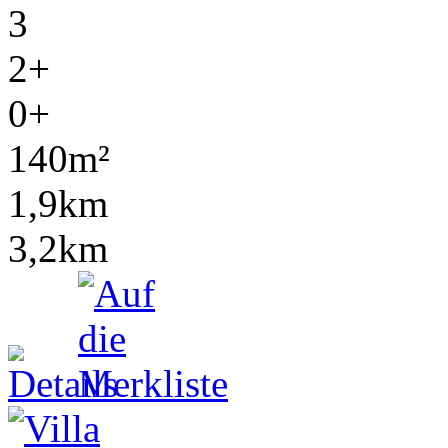
3
2+
0+
140m²
1,9km
3,2km