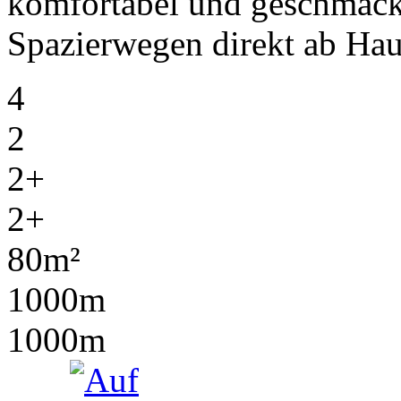
komfortabel und geschmackv
Spazierwegen direkt ab Hau
4
2
2+
2+
80m²
1000m
1000m