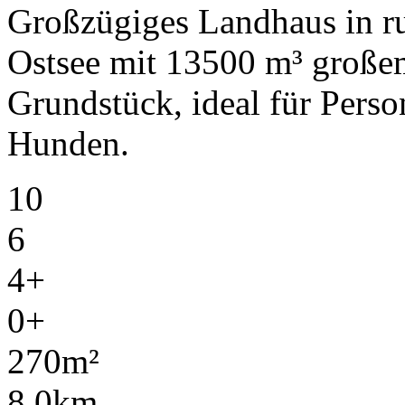
Großzügiges Landhaus in ru
Ostsee mit 13500 m³ große
Grundstück, ideal für Pers
Hunden.
10
6
4+
0+
270m²
8,0km