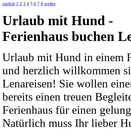
zurück
1
2
3
4
5
6
7
8
weiter
Urlaub mit Hund -
Ferienhaus buchen Le
Urlaub mit Hund in einem 
und herzlich willkommen si
Lenareisen! Sie wollen ein
bereits einen treuen Beglei
Ferienhaus für einen gelun
Natürlich muss Ihr lieber 