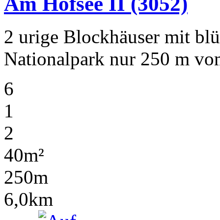
Am Hofsee II
(3052)
2 urige Blockhäuser mit b
Nationalpark nur 250 m vom
6
1
2
40m²
250m
6,0km