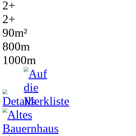
2+
2+
90m²
800m
1000m