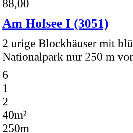
88,00
Am Hofsee I
(3051)
2 urige Blockhäuser mit b
Nationalpark nur 250 m vom
6
1
2
40m²
250m