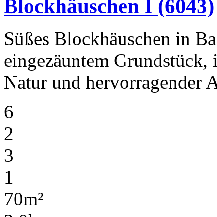
Blockhäuschen I
(6043)
Süßes Blockhäuschen in Ba
eingezäuntem Grundstück, in
Natur und hervorragender A
6
2
3
1
70m²