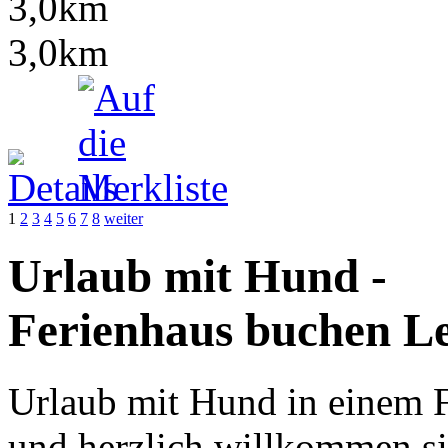
3,0km
3,0km
1
2
3
4
5
6
7
8
weiter
Urlaub mit Hund -
Ferienhaus buchen Le
Urlaub mit Hund in einem 
und herzlich willkommen si