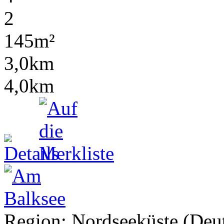
2
145m²
3,0km
4,0km
Region: Nordseeküste (Deut