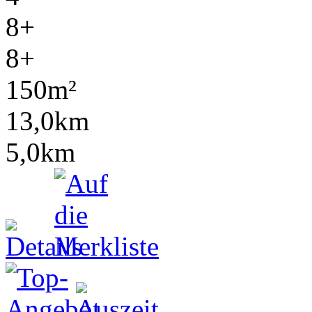
8+
8+
150m²
13,0km
5,0km