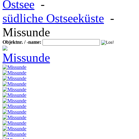
Ostsee
-
südliche Ostseeküste
-
Missunde
Objektnr. / -name: