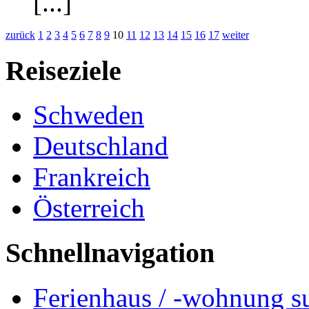
[...]
zurück
1
2
3
4
5
6
7
8
9
10
11
12
13
14
15
16
17
weiter
Reiseziele
Schweden
Deutschland
Frankreich
Österreich
Schnellnavigation
Ferienhaus / -wohnung s