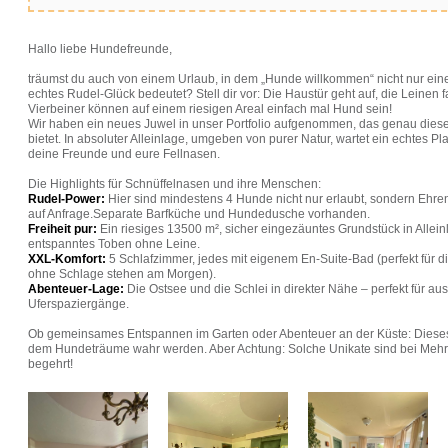
Hallo liebe Hundefreunde,
träumst du auch von einem Urlaub, in dem „Hunde willkommen“ nicht nur eine 
echtes Rudel-Glück bedeutet? Stell dir vor: Die Haustür geht auf, die Leinen 
Vierbeiner können auf einem riesigen Areal einfach mal Hund sein!
Wir haben ein neues Juwel in unser Portfolio aufgenommen, das genau diese
bietet. In absoluter Alleinlage, umgeben von purer Natur, wartet ein echtes Pl
deine Freunde und eure Fellnasen.
Die Highlights für Schnüffelnasen und ihre Menschen:
Rudel-Power:
Hier sind mindestens 4 Hunde nicht nur erlaubt, sondern Ehr
auf Anfrage.Separate Barfküche und Hundedusche vorhanden.
Freiheit pur:
Ein riesiges 13500 m², sicher eingezäuntes Grundstück in Alleinl
entspanntes Toben ohne Leine.
XXL-Komfort:
5 Schlafzimmer, jedes mit eigenem En-Suite-Bad (perfekt für d
ohne Schlage stehen am Morgen).
Abenteuer-Lage:
Die Ostsee und die Schlei in direkter Nähe – perfekt für a
Uferspaziergänge.
Ob gemeinsames Entspannen im Garten oder Abenteuer an der Küste: Dieses 
dem Hundeträume wahr werden. Aber Achtung: Solche Unikate sind bei Mehr
begehrt!