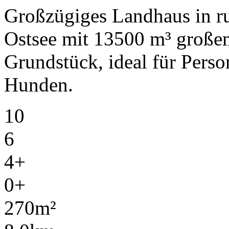
Großzügiges Landhaus in ru
Ostsee mit 13500 m³ große
Grundstück, ideal für Pers
Hunden.
10
6
4+
0+
270m²