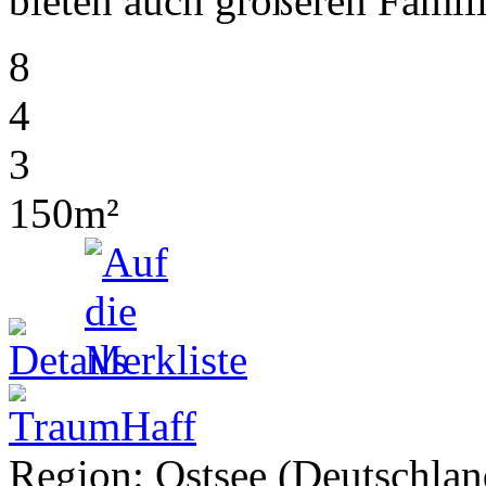
bieten auch größeren Famil
8
4
3
150m²
Region: Ostsee (Deutschland