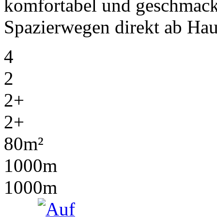
komfortabel und geschmackv
Spazierwegen direkt ab Hau
4
2
2+
2+
80m²
1000m
1000m