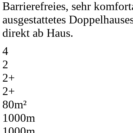
Barrierefreies, sehr komfo
ausgestattetes Doppelhaus
direkt ab Haus.
4
2
2+
2+
80m²
1000m
1000m