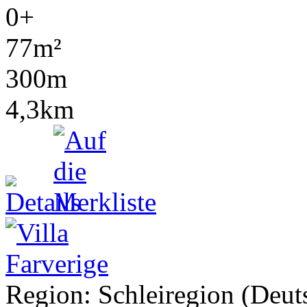
0+
77m²
300m
4,3km
Region: Schleiregion (Deuts