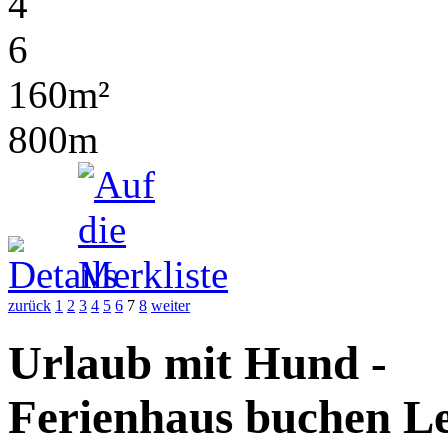
4
6
160m²
800m
zurück
1
2
3
4
5
6
7
8
weiter
Urlaub mit Hund -
Ferienhaus buchen Le