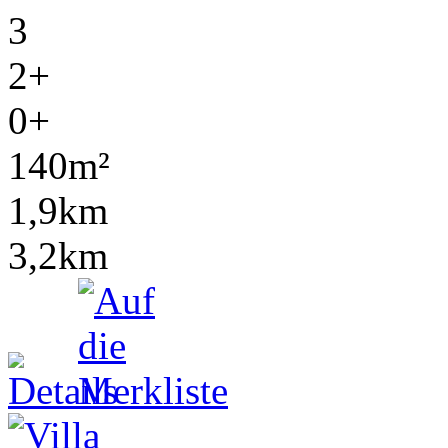
3
2+
0+
140m²
1,9km
3,2km