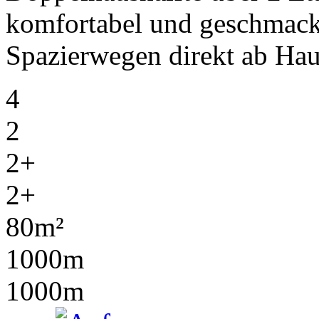
komfortabel und geschmackv
Spazierwegen direkt ab Hau
4
2
2+
2+
80m²
1000m
1000m