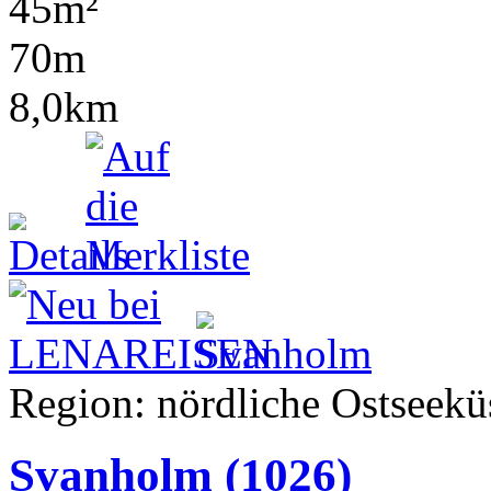
45m²
70m
8,0km
Region: nördliche Ostseeküs
Svanholm
(1026)