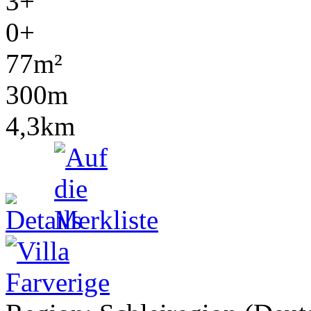
3+
0+
77m²
300m
4,3km