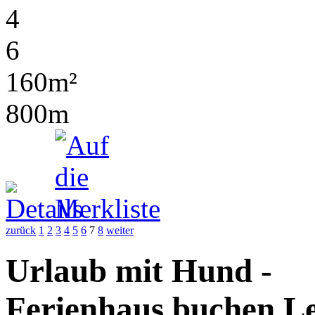
4
6
160m²
800m
zurück
1
2
3
4
5
6
7
8
weiter
Urlaub mit Hund -
Ferienhaus buchen Le