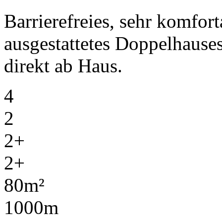
Barrierefreies, sehr komfo
ausgestattetes Doppelhaus
direkt ab Haus.
4
2
2+
2+
80m²
1000m