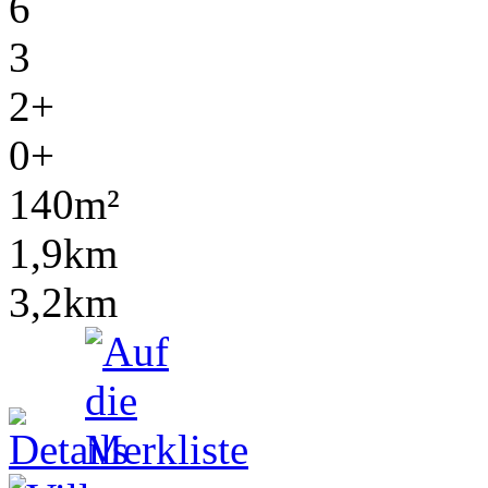
6
3
2+
0+
140m²
1,9km
3,2km