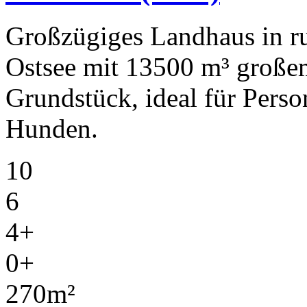
Großzügiges Landhaus in ru
Ostsee mit 13500 m³ große
Grundstück, ideal für Pers
Hunden.
10
6
4+
0+
270m²